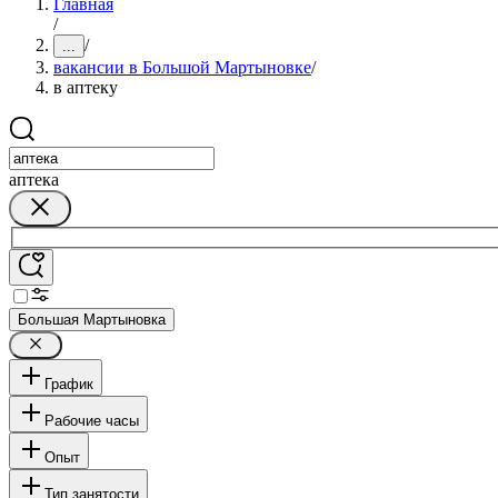
Главная
/
/
...
вакансии в Большой Мартыновке
/
в аптеку
аптека
Большая Мартыновка
График
Рабочие часы
Опыт
Тип занятости