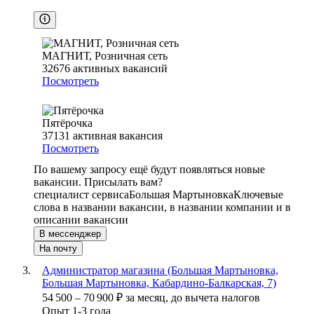
МАГНИТ, Розничная сеть
32676
активных вакансий
Посмотреть
Пятёрочка
37131
активная вакансия
Посмотреть
По вашему запросу ещё будут появляться новые
вакансии. Присылать вам?
специалист сервиса
Большая Мартыновка
Ключевые
слова в названии вакансии, в названии компании и в
описании вакансии
В мессенджер
На почту
Администратор магазина (Большая Мартыновка,
Большая Мартыновка, Кабардино-Балкарская, 7)
54 500
–
70 900
₽
за месяц,
до вычета налогов
Опыт 1-3 года