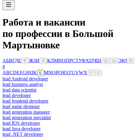
Работа и вакансии
по профессии в Большой
Мартыновке
А
Б
В
Г
Д
Е
Ж
З
И
К
Л
М
Н
О
П
Р
С
Т
У
Ф
Х
Ц
Ч
Ш
Э
Ю
Ё
Й
Щ
Ы
Я
#
A
B
C
D
E
F
G
H
I
J
K
M
N
O
P
Q
R
S
T
U
V
W
X
L
Y
Z
lead Android developer
lead business analyst
lead data scientist
lead developer
lead frontend developer
lead game designer
lead generation manager
lead generation specialist
lead IOS developer
lead Java developer
lead .NET developer