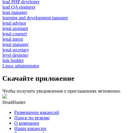
lead PHP developer
lead QA engineer
lean manager
learning and development manager
legal advisor
legal assistant
legal counsel
legal intern
legal manager
legal secretary
level designer
link builder
Linux administrator
Скачайте приложение
Чтобы получать уведомления о приглашениях мгновенно
HeadHunter
Размещение вакансий
Поиск по резюме
О компании
Наши вакансии