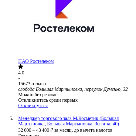
ПАО
Ростелеком
4.0
•
15673
отзыва
слобода Большая Мартыновка, переулок Думенко, 32
Можно без резюме
Откликнитесь среди первых
Откликнуться
Менеджер торгового зала М.Косметик (Большая
Мартыновка, Большая Мартыновка, Зыгина, 40)
32 600
–
43 400
₽
за месяц,
до вычета налогов
Без опыта