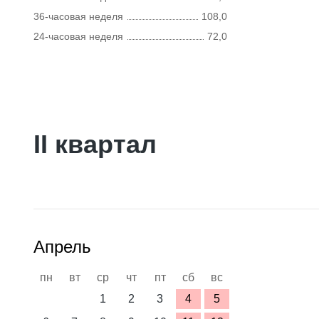
36-часовая неделя
108,0
24-часовая неделя
72,0
II квартал
Апрель
пн
вт
ср
чт
пт
сб
вс
1
2
3
4
5