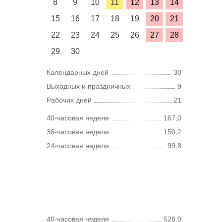
8
9
10
11
12
13
14
15
16
17
18
19
20
21
22
23
24
25
26
27
28
29
30
Календарных дней
30
Выходных и праздничных
9
Рабочих дней
21
40-часовая неделя
167,0
36-часовая неделя
150,2
24-часовая неделя
99,8
40-часовая неделя
528,0