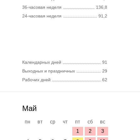
36-часовая неделя
136,8
24-часовая неделя
91,2
Календарных дней
91
Выходных и праздничных
29
Рабочих дней
62
Май
пн
вт
ср
чт
пт
сб
вс
1
2
3