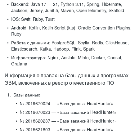
Backend:
Java 17 — 21, Python 3.11, Spring, Hibernate,
Jackson, Jersey, Junit 5, Maven, OpenTelemetry, Skaffold
IOS:
Swift, Ruby, Tuist
Android:
Kotlin, Kotlin Script (kts), Gradle Convention Plugins,
Ruby
Работа с данными:
PostgreSQL, Scylla, Redis, ClickHouse,
Elasticsearch, Kafka, Hadoop, Flink, Spark
Инфраструктура:
Nginx, Ansible, MinIo, Docker, Consul,
Grafana
Информация о правах на базы данных и программах
ЭВМ, включенных в реестр отечественного ПО
Базы данных
№ 2019670024 — «База данных HeadHunter»
№ 2019670023 — «База вакансий HeadHunter»
№ 2018620237 — «База вакансий HeadHunter»
№ 2015621803 — «База данных HeadHunter»