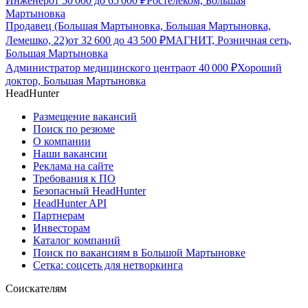
Инженер
от
50 000
до
65 000
₽
Ростелеком, Большая
Мартыновка
Продавец (Большая Мартыновка, Большая Мартыновка,
Лемешко, 22)
от
32 600
до
43 500
₽
МАГНИТ, Розничная сеть,
Большая Мартыновка
Администратор медицинского центра
от
40 000
₽
Хороший
доктор, Большая Мартыновка
HeadHunter
Размещение вакансий
Поиск по резюме
О компании
Наши вакансии
Реклама на сайте
Требования к ПО
Безопасный HeadHunter
HeadHunter API
Партнерам
Инвесторам
Каталог компаний
Поиск по вакансиям в Большой Мартыновке
Сетка: соцсеть для нетворкинга
Соискателям