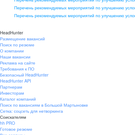
pr@ural.hh.ru
Перечень рекомендуемых мероприятий по улучшению услов
Перечень рекомендуемых мероприятий по улучшению усло
Новосибирск
ул. Большевистская, д. 35,
HeadHunter
помещение 21
Размещение вакансий
Поиск по резюме
+7 383 207-94-64
О компании
pr@nsk.hh.ru
Наши вакансии
Реклама на сайте
Требования к ПО
Безопасный HeadHunter
HeadHunter API
Партнерам
Инвесторам
Каталог компаний
Поиск по вакансиям в Большой Мартыновке
Сетка: соцсеть для нетворкинга
Соискателям
hh PRO
Готовое резюме