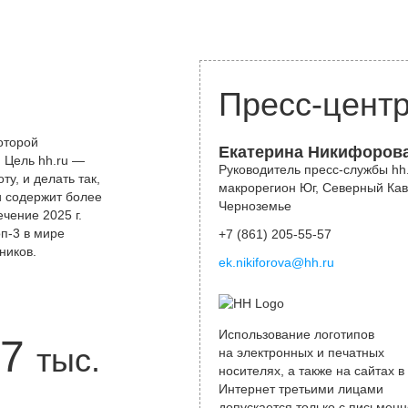
Пресс-цент
оторой
Екатерина Никифоров
 Цель hh.ru —
Руководитель пресс-службы hh.
у, и делать так,
макрорегион Юг, Северный Кав
и содержит более
Черноземье
чение 2025 г.
оп-3 в мире
+7 (861) 205-55-57
ников.
ek.nikiforova@hh.ru
Использование логотипов
7
тыс.
на электронных и печатных
носителях, а также на сайтах в
Интернет третьими лицами
допускается только с письменн