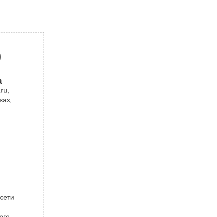
р
а
ru,
каз,
 сети
ого