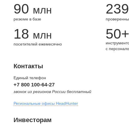
90
239
млн
резюме в базе
проверенны
18
50
млн
инструменто
посетителей ежемесячно
с персонал
Контакты
Единый телефон
+7 800 100-64-27
звонок из регионов России бесплатный
Региональные офисы HeadHunter
Москва
Инвесторам
внутригородская территория