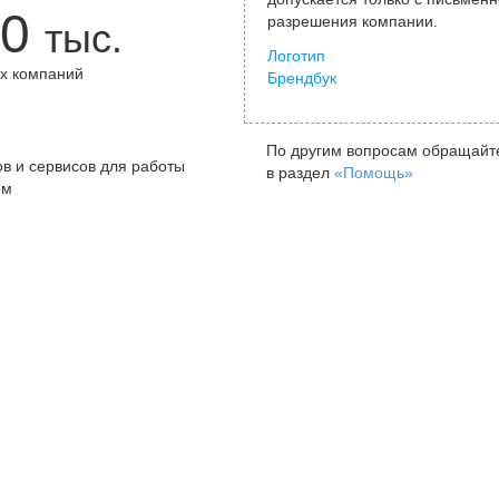
0
разрешения компании.
тыс.
Логотип
х компаний
Брендбук
+
По другим вопросам обращайт
в и сервисов для работы
в раздел
«Помощь»
ом
Санкт-Петербург
Я
ул. Жуковского, д. 19, особняк
ул